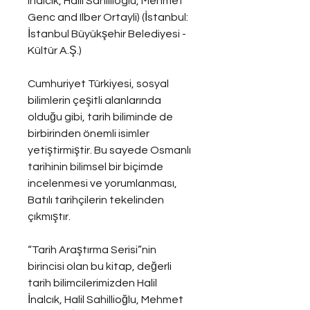
Inalcik, Halil Sahillioglu, Mehmet 
Genc and Ilber Ortayli) (İstanbul: 
İstanbul Büyükşehir Belediyesi - 
Kültür A.Ş.)
Cumhuriyet Türkiyesi, sosyal 
bilimlerin çeşitli alanlarında 
olduğu gibi, tarih biliminde de 
birbirinden önemli isimler 
yetiştirmiştir. Bu sayede Osmanlı 
tarihinin bilimsel bir biçimde 
incelenmesi ve yorumlanması, 
Batılı tarihçilerin tekelinden 
çıkmıştır.
“Tarih Araştırma Serisi”nin 
birincisi olan bu kitap, değerli 
tarih bilimcilerimizden Halil 
İnalcık, Halil Sahillioğlu, Mehmet 