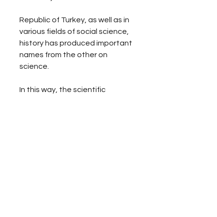
Republic of Turkey, as well as in 
various fields of social science, 
history has produced important 
names from the other on 
science.
In this way, the scientific 
analysis and interpretation of 
Ottoman history came out of 
the monopoly of Western 
historians. This book, which is 
the winner of the “History 
Research Series”, is composed 
of international 
symposium titled “Four 
Landmarks in Turkish 
Historiography” organized by 