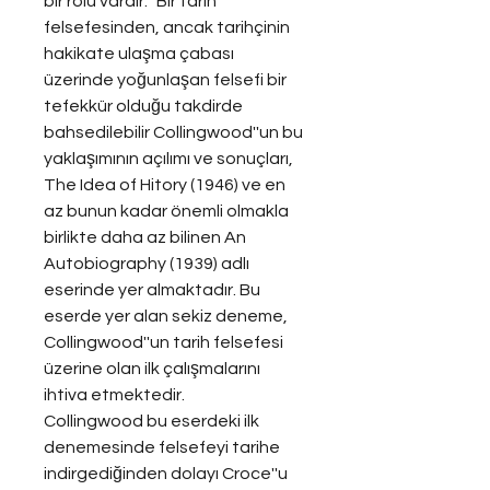
bir rolü vardır: "Bir tarih 
felsefesinden, ancak tarihçinin 
hakikate ulaşma çabası 
üzerinde yoğunlaşan felsefi bir 
tefekkür olduğu takdirde 
bahsedilebilir Collingwood''un bu 
yaklaşımının açılımı ve sonuçları, 
The Idea of Hitory (1946) ve en 
az bunun kadar önemli olmakla 
birlikte daha az bilinen An 
Autobiography (1939) adlı 
eserinde yer almaktadır. Bu 
eserde yer alan sekiz deneme, 
Collingwood''un tarih felsefesi 
üzerine olan ilk çalışmalarını 
ihtiva etmektedir.
Collingwood bu eserdeki ilk 
denemesinde felsefeyi tarihe 
indirgediğinden dolayı Croce''u 