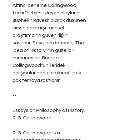
Altıncı deneme Collingwood, 
tarihi "birbirini izleyen olayların 
şüpheli hikayesi" olarak düşünen 
kimselere karşı tarihsel 
araştırmanın güvenirliğini 
savunur. Sekizinci deneme, The 
Idea of History''nın güzel bir 
numunesidir. Burada 
Collingwood''un ilerideki 
çalışmalarında ele alacağı pek 
çok temaya rastlanır.
--
Essays on Philosophy of History. 
R. G. Collingwood
R. G. Collingwood is a 