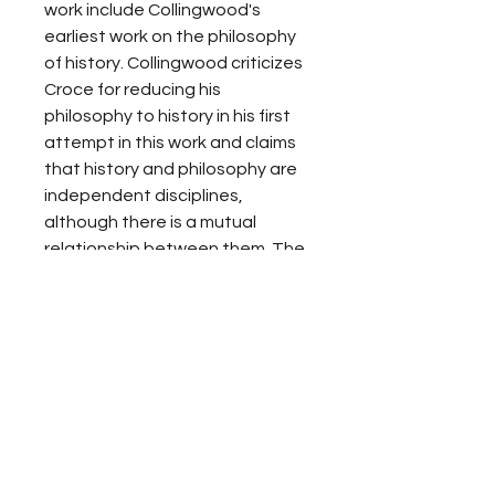
work include Collingwood's 
earliest work on the philosophy 
of history. Collingwood criticizes 
Croce for reducing his 
philosophy to history in his first 
attempt in this work and claims 
that history and philosophy are 
independent disciplines, 
although there is a mutual 
relationship between them. The 
second essay, has been written 
against the view that claims 
that history is not scientific. The 
third essay continues on the 
discussion of the scientific 
character of history. The fourth 
essay consists of criticism of 
Spengler's The Decline of the 
West. The fifth and seventh trial 